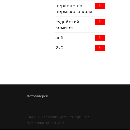
первенства
1
пермского края
судейский
1
комитет
асб
1
2x2
1
Фотогалереи
614000, Пермский край, г.Пермь, ул.
Лебедева, 13, оф. 223