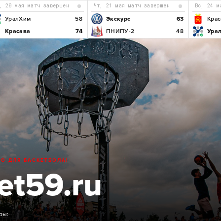
р, 20 мая матч завершен
чт, 21 мая матч завершен
вс, 24 
УралХим
58
Экскурс
63
Крас
Красава
74
ПНИПУ-2
48
Ура
ТО ДЛЯ БАСКЕТБОЛА!
et59.ru
ры: