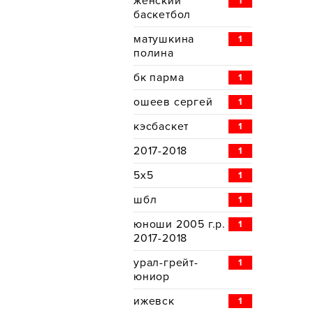
женский
1
баскетбол
матушкина
1
полина
бк парма
1
ошеев сергей
1
кэсбаскет
1
2017-2018
1
5х5
1
шбл
1
юноши 2005 г.р.
1
2017-2018
урал-грейт-
1
юниор
ижевск
1