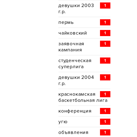
девушки 2003
1
г.р.
пермь
1
чайковский
1
заявочная
1
кампания
студенческая
1
суперлига
девушки 2004
1
г.р.
краснокамская
1
баскетбольная лига
конференция
1
угю
1
объявления
1