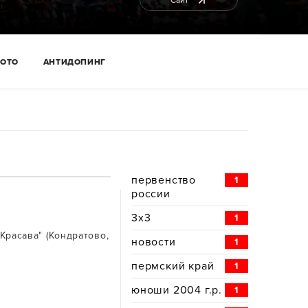
Сайт
ОТО
АНТИДОПИНГ
первенство
1
россии
3x3
1
"Красава" (Кондратово,
новости
1
пермский край
1
юноши 2004 г.р.
1