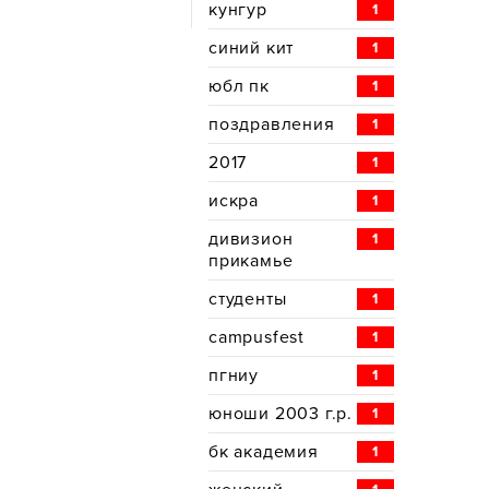
кунгур
1
синий кит
1
юбл пк
1
поздравления
1
2017
1
искра
1
дивизион
1
прикамье
студенты
1
campusfest
1
пгниу
1
юноши 2003 г.р.
1
бк академия
1