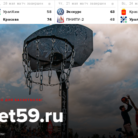
р, 20 мая матч завершен
чт, 21 мая матч завершен
вс, 24 
УралХим
58
Экскурс
63
Крас
Красава
74
ПНИПУ-2
48
Ура
ТО ДЛЯ БАСКЕТБОЛА!
et59.ru
ры: