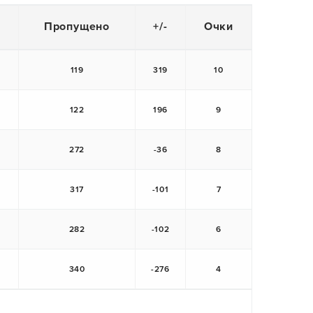
Пропущено
+/-
Очки
119
319
10
122
196
9
272
-36
8
317
-101
7
282
-102
6
340
-276
4