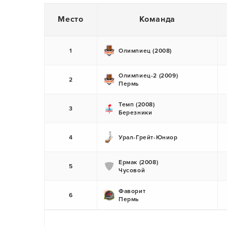
Место
Команда
1
Олимпиец (2008)
Олимпиец-2 (2009)
2
Пермь
Темп (2008)
3
Березники
4
Урал-Грейт-Юниор
Ермак (2008)
5
Чусовой
Фаворит
6
Пермь