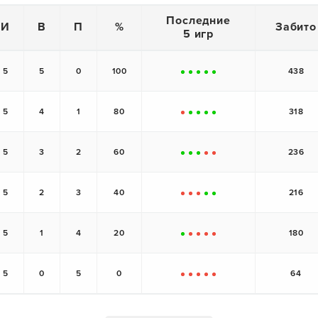
Последние
И
В
П
%
Забито
5 игр
5
5
0
100
438
+
+
+
+
+
5
4
1
80
318
-
+
+
+
+
5
3
2
60
236
+
+
+
-
-
5
2
3
40
216
-
-
-
+
+
5
1
4
20
180
+
-
-
-
-
5
0
5
0
64
-
-
-
-
-