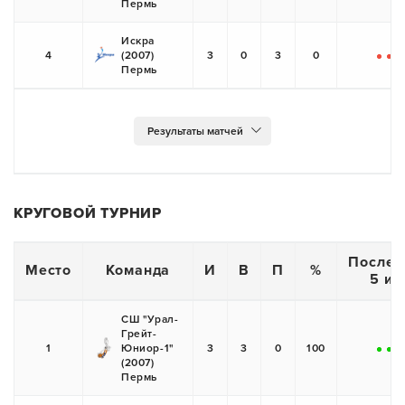
Пермь
Искра
4
(2007)
3
0
3
0
-
-
-
Пермь
КРУГОВОЙ ТУРНИР
Послед
Место
Команда
И
В
П
%
5 иг
СШ "Урал-
Грейт-
1
Юниор-1"
3
3
0
100
+
+
+
(2007)
Пермь