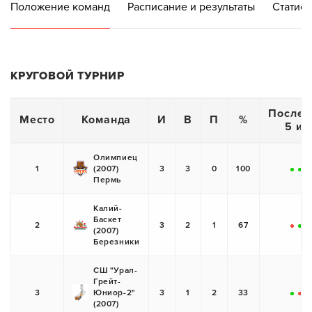
Положение команд
Расписание и результаты
Статист
КРУГОВОЙ ТУРНИР
Послед
Место
Команда
И
В
П
%
5 иг
Олимпиец
1
(2007)
3
3
0
100
+
+
+
Пермь
Калий-
Баскет
2
3
2
1
67
(2007)
-
+
+
Березники
СШ "Урал-
Грейт-
3
Юниор-2"
3
1
2
33
+
-
-
(2007)