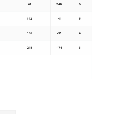
41
246
6
142
-41
5
161
-31
4
218
-174
3