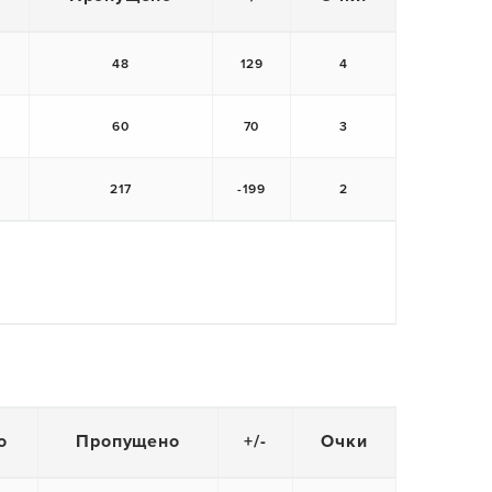
48
129
4
60
70
3
217
-199
2
о
Пропущено
+/-
Очки