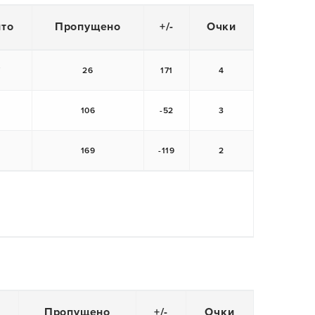
ито
Пропущено
+/-
Очки
7
26
171
4
106
-52
3
169
-119
2
Пропущено
+/-
Очки