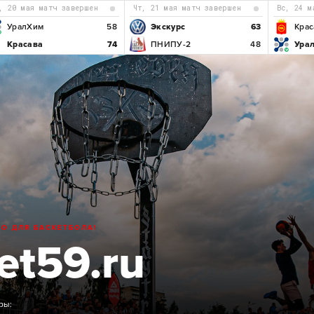
р, 20 мая матч завершен
чт, 21 мая матч завершен
вс, 24 
УралХим
58
Экскурс
63
Крас
Красава
74
ПНИПУ-2
48
Ура
ТО ДЛЯ БАСКЕТБОЛА!
et59.ru
ры: