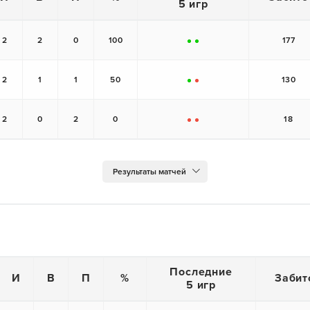
5 игр
2
2
0
100
177
+
+
2
1
1
50
130
+
-
2
0
2
0
18
-
-
Последние
И
В
П
%
Забит
5 игр