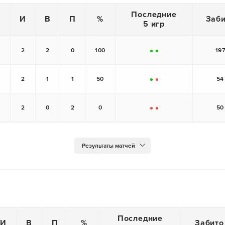
Последние
И
В
П
%
Заб
5 игр
2
2
0
100
19
+
+
2
1
1
50
54
+
-
2
0
2
0
50
-
-
Последние
И
В
П
%
Забито