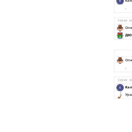
Кал
.
Серия 
Оли
ДЮС
Оли
.
Серия 
Кал
Ура