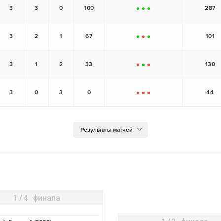
3
3
0
100
287
+
+
+
3
2
1
67
101
+
-
+
3
1
2
33
130
-
+
-
3
0
3
0
44
-
-
-
1/4 финала