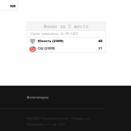
109
Финал за 3 место
Серия завершена 24.09.2023
Юность (2009)
45
СШ (2009)
31
Фотогалереи
614000, Пермский край, г.Пермь, ул.
Лебедева, 13, оф. 223