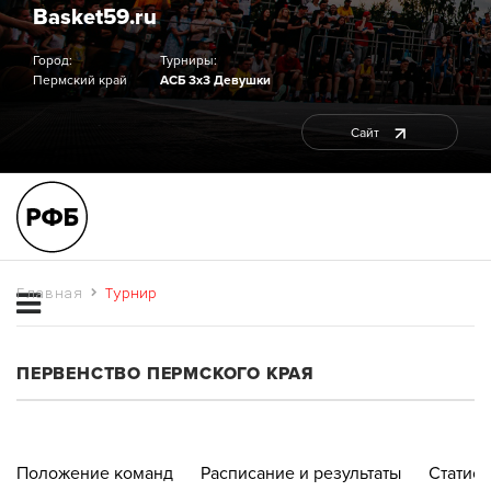
Basket59.ru
Город:
Турниры:
Пермский край
АСБ 3х3 Девушки
Сайт
Главная
Турнир
ПЕРВЕНСТВО ПЕРМСКОГО КРАЯ
Положение команд
Расписание и результаты
Статист