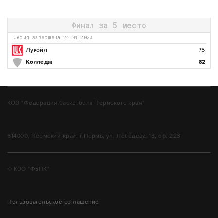
Финал за 5 место
Серия завершена 24.04.2023
Лукойл
75
Колледж
82
КОО "Федерация баскетбола Пермского края"
614000, Пермский край, г.Пермь, ул. Лебедева, 13, оф. 223
© КОО "ФБПК"
Пользовательское соглашение