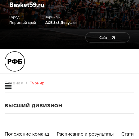
Basket59.ru
Город:
Турниры:
Пермский край
АСБ 3х3 Девушки
Сайт
Главная
Турнир
ВЫСШИЙ ДИВИЗИОН
Положение команд
Расписание и результаты
Статист