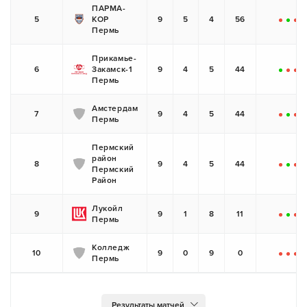
ПАРМА-
5
КОР
9
5
4
56
-
+
-
+
Пермь
Прикамье-
6
Закамск-1
9
4
5
44
+
-
-
-
Пермь
Амстердам
7
9
4
5
44
Пермь
-
+
-
+
Пермский
район
8
9
4
5
44
Пермский
-
+
-
-
Район
Лукойл
9
9
1
8
11
Пермь
-
+
-
-
Колледж
10
9
0
9
0
Пермь
-
-
-
-