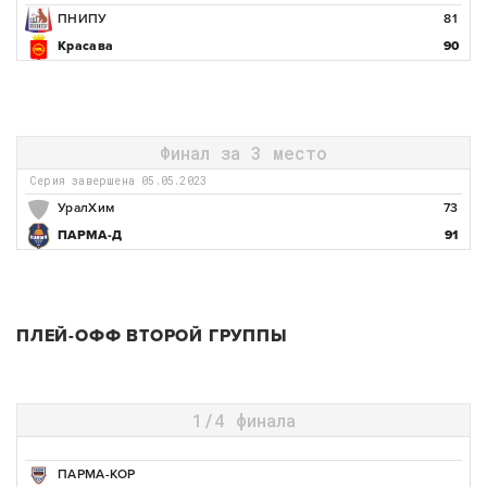
ПНИПУ
81
Красава
90
Финал за 3 место
Серия завершена 05.05.2023
УралХим
73
ПАРМА-Д
91
ПЛЕЙ-ОФФ ВТОРОЙ ГРУППЫ
1/4 финала
ПАРМА-КОР