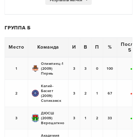
ГРУППА Б
После
Место
Команда
И
В
П
%
5 и
Олимпиец-1
1
(2009)
3
3
0
100
+
+
Пермь
Калий-
Баскет
2
3
2
1
67
(2009)
-
+
Соликамск
ДЮСШ
3
(2009)
3
1
2
33
+
-
Верещагино
Академия