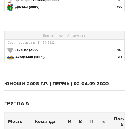
ДЮСШ (2009)
100
Финал за 7 место
Серия завершена 11.09.2022
Лысьва (2009)
10
Академия (2009)
70
ЮНОШИ 2008 Г.Р. | ПЕРМЬ | 02-04.09.2022
ГРУППА А
После
Место
Команда
И
В
П
%
5 и