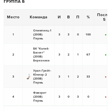
ГРУППА Б
После
Место
Команда
И
В
П
%
5 и
Олимпиец-1
1
(2008)
3
3
0
100
+
+
Пермь
БК "Калий-
Баскет"
2
3
2
1
67
(2008)
+
-
Березники
Урал-Грейт-
Юниор-2
3
3
1
2
33
(2008)
-
+
Пермь
Фаворит
4
(2008)
3
0
3
0
-
-
Пермь