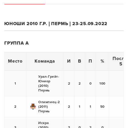
ЮНОШИ 2010 Г.Р. | ПЕРМЬ | 23-25.09.2022
ГРУППА А
После
Место
Команда
И
В
П
%
5 и
Урал-Грейт-
Юниор
1
2
2
0
100
(2010)
+
Пермь
Олимпиец-2
2
(2011)
2
1
1
50
+
Пермь
Искра
3
(2010)
2
0
2
0