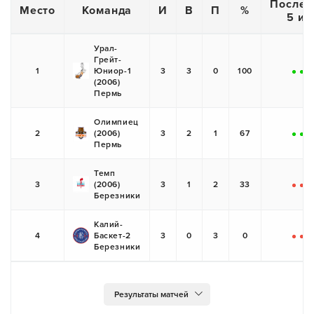
Послед
Место
Команда
И
В
П
%
5 иг
Урал-
Грейт-
1
Юниор-1
3
3
0
100
+
+
+
(2006)
Пермь
Олимпиец
2
(2006)
3
2
1
67
+
+
-
Пермь
Темп
3
(2006)
3
1
2
33
-
-
+
Березники
Калий-
4
Баскет-2
3
0
3
0
-
-
-
Березники