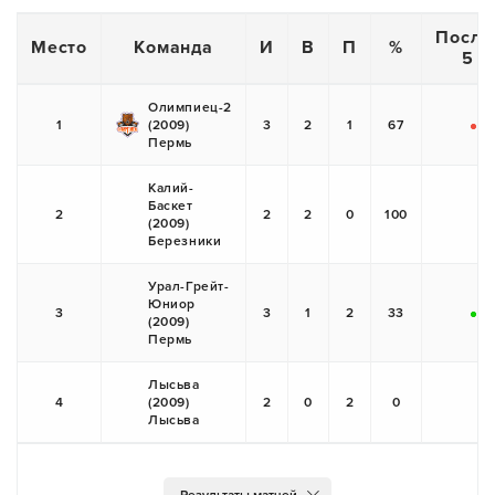
После
Место
Команда
И
В
П
%
5 и
Олимпиец-2
1
(2009)
3
2
1
67
-
+
Пермь
Калий-
Баскет
2
2
2
0
100
(2009)
+
Березники
Урал-Грейт-
Юниор
3
3
1
2
33
(2009)
+
-
Пермь
Лысьва
4
(2009)
2
0
2
0
-
Лысьва