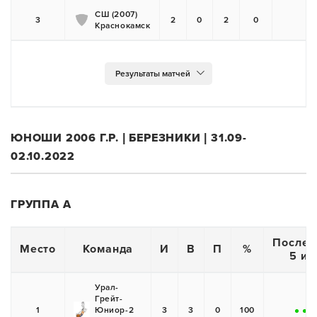
СШ (2007)
3
2
0
2
0
Краснокамск
-
ЮНОШИ 2006 Г.Р. | БЕРЕЗНИКИ | 31.09-
02.10.2022
ГРУППА А
Послед
Место
Команда
И
В
П
%
5 иг
Урал-
Грейт-
1
Юниор-2
3
3
0
100
+
+
+