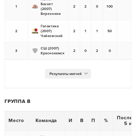
Баскет
1
2
2
0
100
(2007)
+
Березники
Галактика
2
(2007)
2
1
1
50
+
Чайковский
СШ (2007)
3
2
0
2
0
Краснокамск
-
ГРУППА В
Послед
Место
Команда
И
В
П
%
5 иг