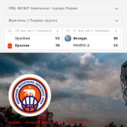
IPBL МЛБЛ Чемпионат города Перми
Мужчины | Первая группа
ср, 20 мая матч завершен
чт, 21 мая матч завершен
2
УралХим
58
Экскурс
63
2
Красава
74
ПНИПУ-2
48
ПЕРМЬ - ЛУЧШЕЕ МЕСТО ДЛЯ БАСКЕТБОЛА!