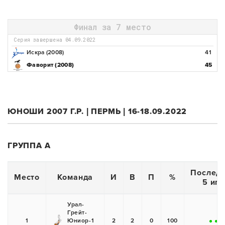
Финал за 7 место
Серия завершена 04.09.2022
Искра (2008)
41
Фаворит (2008)
45
ЮНОШИ 2007 Г.Р. | ПЕРМЬ | 16-18.09.2022
ГРУППА А
Послед
Место
Команда
И
В
П
%
5 игр
Урал-
Грейт-
1
Юниор-1
2
2
0
100
+
+