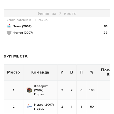
Финал за 7 место
Серия завершена 18.09.2022
Темп (2007)
86
Факел (2007)
29
9-11 МЕСТА
После
Место
Команда
И
В
П
%
5 и
Фаворит
1
(2007)
2
2
0
100
+
Пермь
Искра (2007)
2
2
1
1
50
Пермь
+