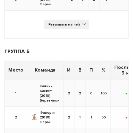
-
Пермь
ГРУППА Б
Послед
Место
Команда
И
В
П
%
5 иг
Калий-
Баскет
1
2
2
0
100
(2010)
+
+
Березники
Фаворит
2
(2010)
2
1
1
50
-
+
Пермь