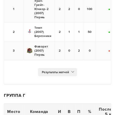
Урал-
Грейт-
1
Юниор-2
2
2
0
100
+
+
(2007)
Пермь
Темп
2
(2007)
2
1
1
50
+
-
Березники
Фаворит
3
(2007)
2
0
2
0
-
-
Пермь
ГРУППА Г
Послед
Место
Команда
И
В
П
%
5 иг