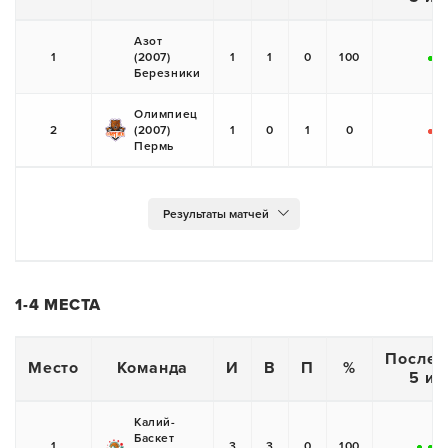
Азот
1
(2007)
1
1
0
100
+
Березники
Олимпиец
2
(2007)
1
0
1
0
-
Пермь
1-4 МЕСТА
Послед
Место
Команда
И
В
П
%
5 иг
Калий-
Баскет
1
3
3
0
100