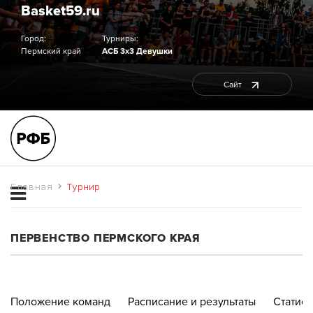
Basket59.ru
Город:
Турниры:
Пермский край
АСБ 3х3 Девушки
Сайт
Главная
Турнир
ПЕРВЕНСТВО ПЕРМСКОГО КРАЯ
Положение команд
Расписание и результаты
Статист