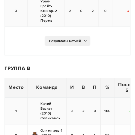
Урал-
Грейт-
3
Юниор-2
2
0
2
0
-
-
(2010)
Пермь
ГРУППА В
После
Место
Команда
И
В
П
%
5 и
Калий-
Баскет
1
2
2
0
100
(2010)
+
Соликамск
Олимпиец-1