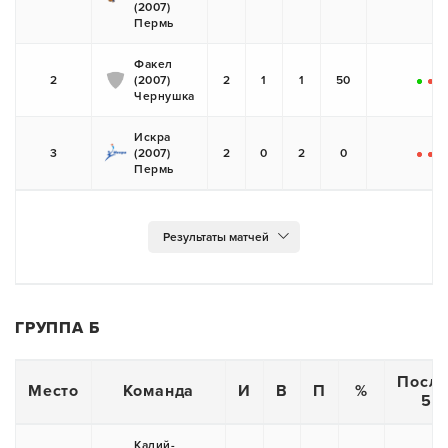
(2007)
Пермь
Факел
2
(2007)
2
1
1
50
+
-
Чернушка
Искра
3
(2007)
2
0
2
0
-
-
Пермь
ГРУППА Б
После
Место
Команда
И
В
П
%
5 и
Калий-