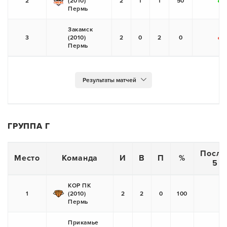
2
(2010)
2
1
1
50
+
-
Пермь
Закамск
3
(2010)
2
0
2
0
-
-
Пермь
ГРУППА Г
После
Место
Команда
И
В
П
%
5 и
КОР ПК
1
(2010)
2
2
0
100
+
Пермь
Прикамье