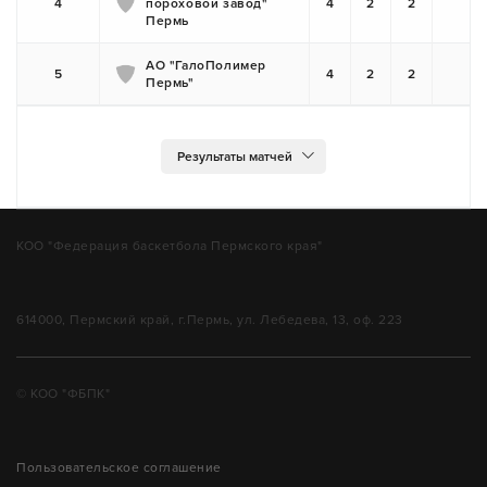
4
пороховой завод"
4
2
2
Пермь
АО "ГалоПолимер
5
4
2
2
Пермь"
КОО "Федерация баскетбола Пермского края"
614000, Пермский край, г.Пермь, ул. Лебедева, 13, оф. 223
© КОО "ФБПК"
Пользовательское соглашение