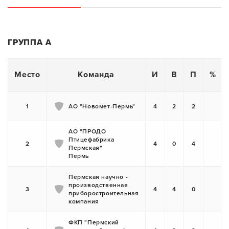
ГРУППА А
Место
Команда
И
В
П
%
1
АО "Новомет-Пермь"
4
2
2
АО "ПРОДО
Птицефабрика
2
4
0
4
Пермская"
Пермь
Пермская научно -
производственная
3
4
4
0
приборостроительная
компания
ФКП "Пермский