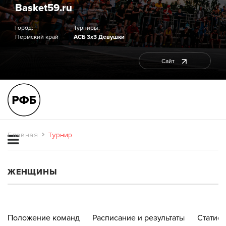
Basket59.ru
Город:
Турниры:
Пермский край
АСБ 3х3 Девушки
Сайт
Главная
Турнир
ЖЕНЩИНЫ
Положение команд
Расписание и результаты
Статист