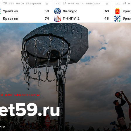
р, 20 мая матч завершен
чт, 21 мая матч завершен
вс, 24 
УралХим
58
Экскурс
63
Крас
Красава
74
ПНИПУ-2
48
Ура
ТО ДЛЯ БАСКЕТБОЛА!
et59.ru
ры: