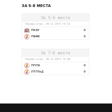
ЗА 5-8 МЕСТА
За 5-6 места
Первая игра: 09.12.2019 14:55
ПКЭУ
0
ПБМК
0
За 7-8 места
Первая игра: 09.12.2019 14:00
ПППК
0
ПТПТиД
0