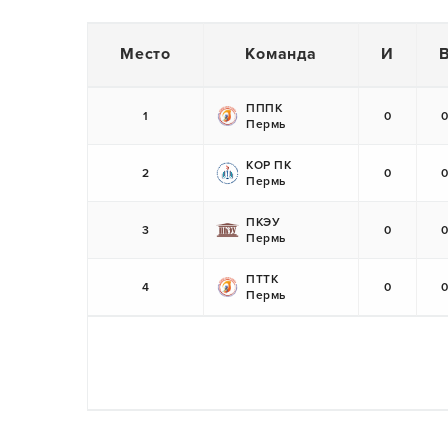
Место
Команда
И
ПППК
1
0
Пермь
КОР ПК
2
0
Пермь
ПКЭУ
3
0
Пермь
ПТТК
4
0
Пермь