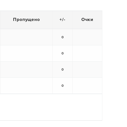
Пропущено
+/-
Очки
0
0
0
0