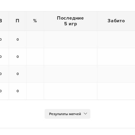
Последние
В
П
%
Забито
5 игр
0
0
0
0
0
0
0
0