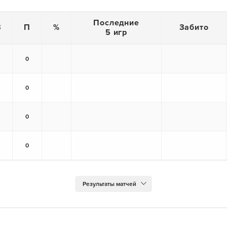
Последние
В
П
%
Забито
5 игр
0
0
0
0
0
0
0
0