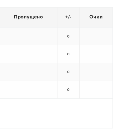
Пропущено
+/-
Очки
0
0
0
0