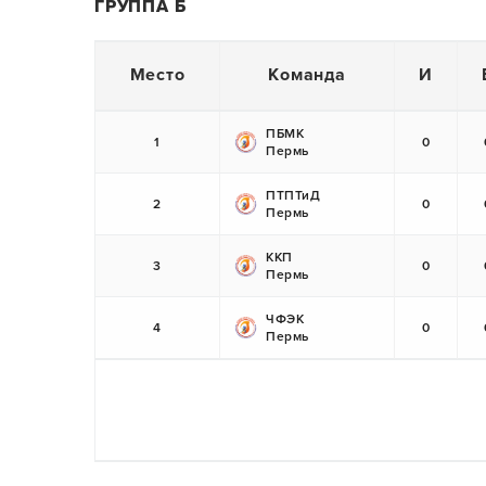
ГРУППА Б
Место
Команда
И
ПБМК
1
0
Пермь
ПТПТиД
2
0
Пермь
ККП
3
0
Пермь
ЧФЭК
4
0
Пермь