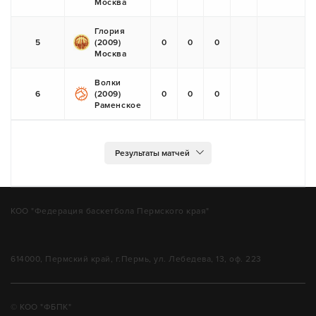
Москва
Глория
5
(2009)
0
0
0
Москва
Волки
6
(2009)
0
0
0
Раменское
КОО "Федерация баскетбола Пермского края"
614000, Пермский край, г.Пермь, ул. Лебедева, 13, оф. 223
© КОО "ФБПК"