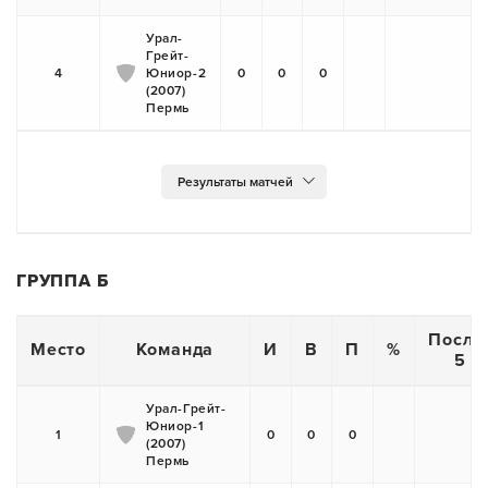
Урал-
Грейт-
4
Юниор-2
0
0
0
(2007)
Пермь
ГРУППА Б
После
Место
Команда
И
В
П
%
5 и
Урал-Грейт-
Юниор-1
1
0
0
0
(2007)
Пермь